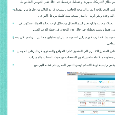
 نطاق لاخر بكل سهولة او تعطيل ترخيصك فى حال تغير الدومين الخاص بك
اننى اقوم بكافة اعمال البرمجة الخاصة بالنسخة فاريد التاكد من خلوها من الهفوات
 لله وحدة ولكن اريد ان اصدر نسخة شبة كاملة من كل النواحى
العملاء مجانية ولكن تغير اسم النطاق من خلال لوحة تحكم العملاء سيكون فى
فنى فقط وسيتم تعطيلة فى حال عدم التجديد فى خطة الدعم الفنى
ميم بشبكة عرب فور ديزاين لتصميم ستايل او ستايلين مجانين للبرنامج لكى يصدر
لنواحى
امج المتميز الاخبارى الى المتميز لادارة المواقع والمحتوى لان البرنامج لم يصبح
ل منظومة متكاملة تنافس اقوى المنتجات من حيث الصفات والمميزات
 من رئيسية لوحة التحكم توضح التغير الجذرى فى نظام البرنامج