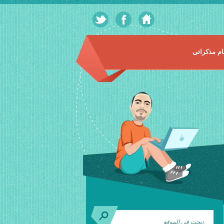
م مذكراتى