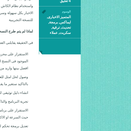
4 تعليق
واستخدام نظام الكاش لل
الوسوم
المتميز الاخبارى
,
للنسخة التجريبية
ايماكس
,
برمجة
,
تحديث
,
ترقية
,
لماذا لم يتم طرح النسخة
سكربت
,
عملاء
فى الحقيقة يقابلنى الع
الاستقرار على محرر
افضل بينها واريد م
وصول لحل امثل للعم
بالتاكيد ستغير ما يقرب من 1000 ملف وكافة انظمة القو
انشاء دليل توثيقى لل
تجربة البرنامج والتا
الاستقرار على برنا
حيث السرعة او الاكو
تعديل برمجة تحكم لو