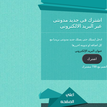
اشترك فى جديد مدونتى
عبر البريد الالكترونى
ادخل ايميلك حتى يصلك جديد مدونتى بريديا مع
كل اضافه او تدوينه احررها
عنوان
البريد
اشترك
الإلكتروني
انضم مع 798 مشترك