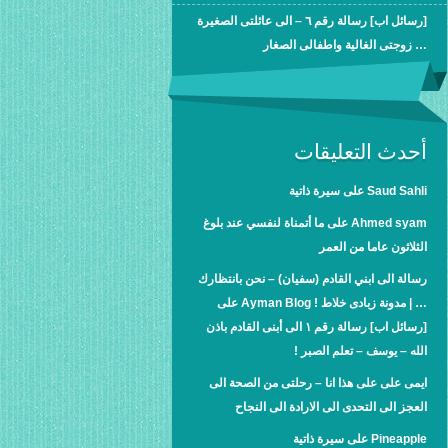
[رسائل اب] رسالة رقم ٦ – الى عائلتى الصغيرة
… زوجتى الغالية واطفالى الصغار
أحدث التعليقات
Saud Sahli
على
سيرة ذاتية
Ahmed syam
على
ما أتمناة لنفسي عند بلوغ
الثلاثون عاما من العمر
رسالة الى ابني القادم (سفيان) – نحن بانتظارك
… | مدونة زبادى خلاط ! Ayman Blog
على
[رسائل اب] رسالة رقم ١ الى أبنى القادم باذن
الله – يوسف – تعلم الصبر !
ايمى على
على
هذا انا – رحلتى من الصحة الى
العجز الى التحدى الى الارادة الى النجاح
Pineapple
على
سيرة ذاتية