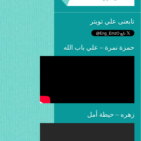
تابعنى علي تويتر
حمزة نمرة – علي باب الله
زهره – حيطة أمل