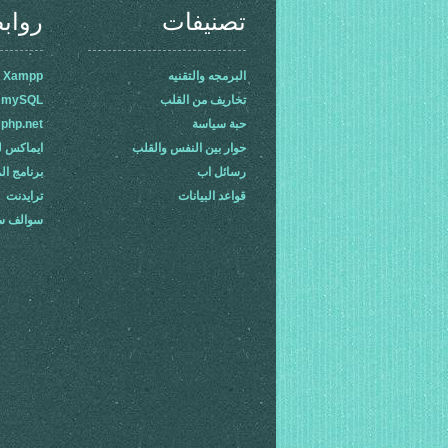
تصنيفات
رواب
البرمجه والتقنيه
 Xampp-
تخاريف من القلب
mySQL
حبة سياسة
php.net
حوار بين النفس والقلب
ايماكس ل
رسائل اب
برنامج ال
قواعد البيانات
ترايدنت
سوالف 