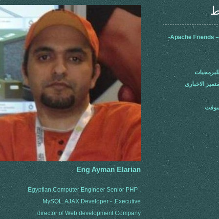
ط
Apache Friends –
لبرمجيات
متميز الاخبارى
سوفت
Eng Ayman Elarian
Egyptian,Computer Engineer Senior PHP ,
MySQL, AJAX Developer - ,Executive
director of Web development Company ,