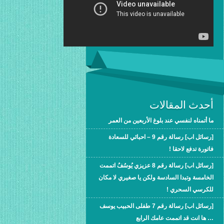
أحدث المقالات
ما أتمناه لنفسي عند بلوغ الأربعين من العمر
[رسائل اب] رسالة رقم 9 – احبائي للسعادة
فاتورة تدفع لاحقا !
[رسائل اب] رسالة رقم 8 عزيزي يُوسُفُ اتممت
الخامسة وتبدا السادسة ولكن يا صغيري لا مكان
للكرسي السحري !
[رسائل اب] رسالة رقم 7 طفلى الحبيب يوسف
… ها انت قد اتممت عامك الرابع