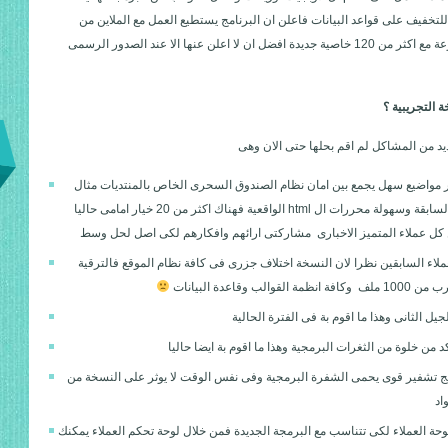
تخفيف على قواعد البيانات فاعلن ان البرنامج يستطيع العمل مع الملاين من
الاخبار بكل سهولة وسرعة مع اكثر من 120 خاصية جديدة افضل ان لا اعلن عنها الا عند الصدور الرسمى
 التجريبية ؟
ديد من المشاكل لم اقم بحلها حتى الان وهى
 مواضيع سهل يجمع بين امان نظام الصندوق السحرى الخاص بالمنتديات مثال
الموجود فى النسخ السابقة وسهولة محررات ال html الواقعية فهناك اكثر من 20 خيار امامى حاليا
ن كل عملاء المتميز الاخبارى مشاركتى ارائهم وافكارهم لكى اصل لحل وسط
لاء السابقين نظرا لان النسخة اختلاف جزرى فى كافة نظام الموقع فالترقية
الب وقاعدة البيانات
جيل الثانى وهذا ما اقوم بة فى الفترة الحالية
كد من خلوة من الثغرات البرمجية وهذا ما اقوم بة ايضا حاليا
مج تشفير قوى يحمى الشفرة البرمجية وفى نفس الوقت لا يوثر على النسخة من
اد
حة العملاء لكى تتناسب مع البرمجة الجديدة فمن خلال لوحة تحكم العملاء يمكنك