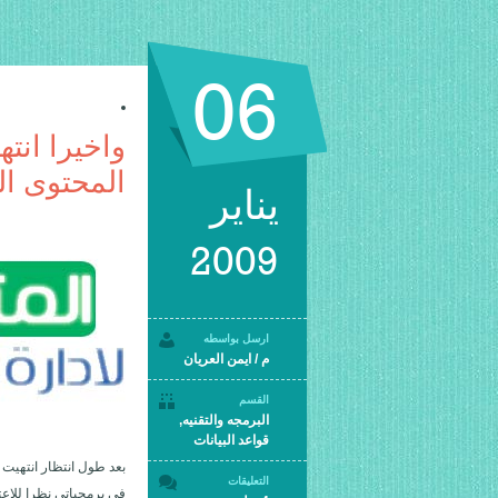
06
واخيرا انته
المحتوى ال
يناير
2009
ارسل بواسطه
م / ايمن العريان
القسم
البرمجه والتقنيه
,
قواعد البيانات
بعد طول انتظار انتهيت ا
التعليقات
فى برمجياتى نظرا للاعت