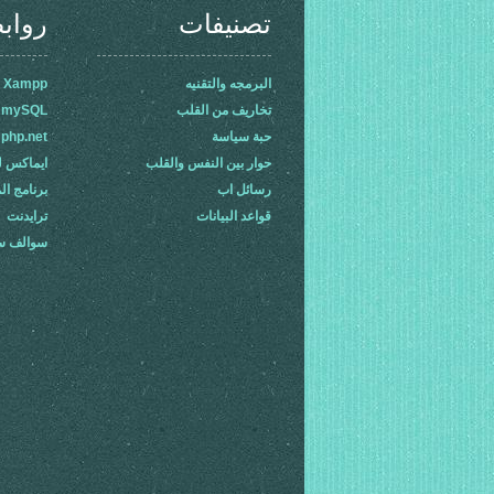
تصنيفات
رواب
البرمجه والتقنيه
 Xampp-
تخاريف من القلب
mySQL
حبة سياسة
php.net
حوار بين النفس والقلب
ايماكس ل
رسائل اب
برنامج ال
قواعد البيانات
ترايدنت
سوالف 