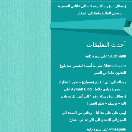
[رسائل اب] رسالة رقم ٦ – الى عائلتى الصغيرة
… زوجتى الغالية واطفالى الصغار
أحدث التعليقات
Saud Sahli
على
سيرة ذاتية
Ahmed syam
على
ما أتمناة لنفسي عند بلوغ
الثلاثون عاما من العمر
رسالة الى ابني القادم (سفيان) – نحن بانتظارك
… | مدونة زبادى خلاط ! Ayman Blog
على
[رسائل اب] رسالة رقم ١ الى أبنى القادم باذن
الله – يوسف – تعلم الصبر !
ايمى على
على
هذا انا – رحلتى من الصحة الى
العجز الى التحدى الى الارادة الى النجاح
Pineapple
على
سيرة ذاتية