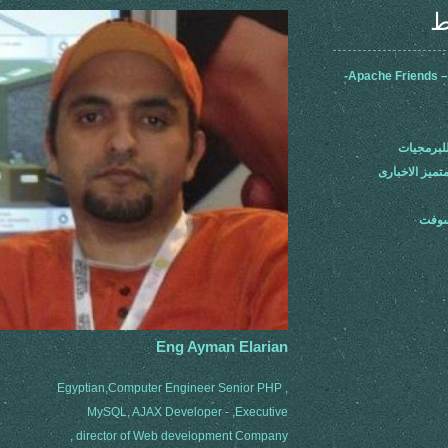
ط
Apache Friends –
لبرمجيات
متميز الاخبارى
سوفت
Eng Ayman Elarian
Egyptian,Computer Engineer Senior PHP ,
MySQL, AJAX Developer - ,Executive
director of Web development Company ,