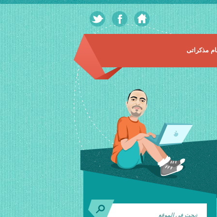
م مذكراتى