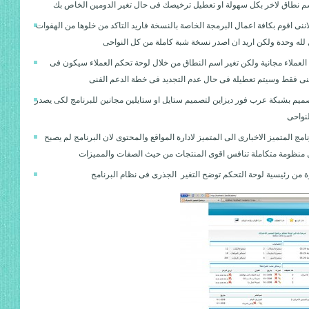
 نطاق لاخر بكل سهولة او تعطيل ترخيصك فى حال تغير الدومين الخاص بك
اننى اقوم بكافة اعمال البرمجة الخاصة بالنسخة فاريد التاكد من خلوها من الهفوات
 لله وحدة ولكن اريد ان اصدر نسخة شبة كاملة من كل النواحى
العملاء مجانية ولكن تغير اسم النطاق من خلال لوحة تحكم العملاء سيكون فى
فنى فقط وسيتم تعطيلة فى حال عدم التجديد فى خطة الدعم الفنى
ميم بشبكة عرب فور ديزاين لتصميم ستايل او ستايلين مجانين للبرنامج لكى يصدر
لنواحى
امج المتميز الاخبارى الى المتميز لادارة المواقع والمحتوى لان البرنامج لم يصبح
ل منظومة متكاملة تنافس اقوى المنتجات من حيث الصفات والمميزات
 من رئيسية لوحة التحكم توضح التغير الجذرى فى نظام البرنامج