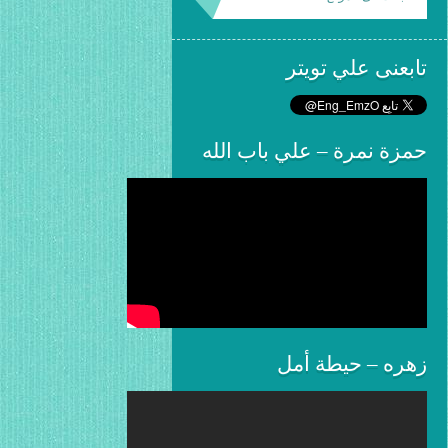
تابعنى علي تويتر
حمزة نمرة – علي باب الله
زهره – حيطة أمل