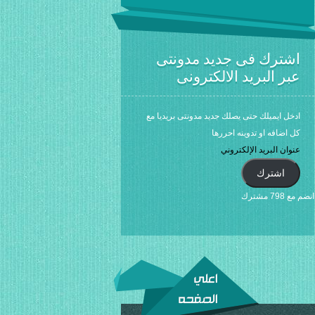
اشترك فى جديد مدونتى
عبر البريد الالكترونى
ادخل ايميلك حتى يصلك جديد مدونتى بريديا مع
كل اضافه او تدوينه احررها
عنوان
البريد
اشترك
الإلكتروني
انضم مع 798 مشترك