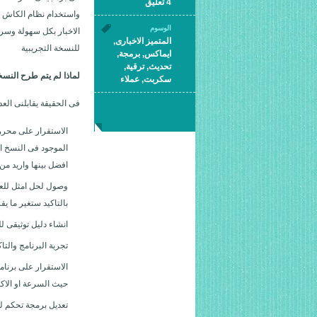
4 تعليق
واستخدام نظام الكاش لل
الوسوم
المتميز الاخبارى
,
للنسخة التجريبية
ايماكس
,
برمجة
,
تحديث
,
ترقية
,
لماذا لم يتم طرح النسخة
سكربت
,
عملاء
فى الحقيقة يقابلنى الع
الاستقرار على محرر
افضل بينها واريد م
وصول لحل امثل للعم
بالتاكيد ستغير ما يقرب من 1000 ملف وكافة انظمة القو
انشاء دليل توثيقى لل
تجربة البرنامج والتا
الاستقرار على برنا
حيث السرعة او الاكو
تعديل برمجة تحكم لو