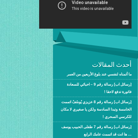
أحدث المقالات
ما أتمناه لنفسي عند بلوغ الأربعين من العمر
[رسائل اب] رسالة رقم 9 – احبائي للسعادة
فاتورة تدفع لاحقا !
[رسائل اب] رسالة رقم 8 عزيزي يُوسُفُ اتممت
الخامسة وتبدا السادسة ولكن يا صغيري لا مكان
للكرسي السحري !
[رسائل اب] رسالة رقم 7 طفلى الحبيب يوسف
… ها انت قد اتممت عامك الرابع