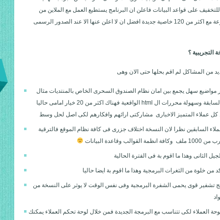
تخفيف على قواعد البيانات فاعلن ان البرنامج يستطيع العمل مع الملاين من
الاخبار بكل سهولة وسرعة مع اكثر من 120 خاصية جديدة افضل ان لا اعلن عنها الا عند الصدور الرسمى
 التجريبية ؟
ديد من المشاكل لم اقم بحلها حتى الان وهى
 مواضيع سهل يجمع بين امان نظام الصندوق السحرى الخاص بالمنتديات مثال
الموجود فى النسخ السابقة وسهولة محررات ال html الواقعية فهناك اكثر من 20 خيار امامى حاليا
ن كل عملاء المتميز الاخبارى مشاركتى ارائهم وافكارهم لكى اصل لحل وسط
لاء السابقين نظرا لان النسخة اختلاف جزرى فى كافة نظام الموقع فالترقية
الب وقاعدة البيانات
جيل الثانى وهذا ما اقوم بة فى الفترة الحالية
كد من خلوة من الثغرات البرمجية وهذا ما اقوم بة ايضا حاليا
مج تشفير قوى يحمى الشفرة البرمجية وفى نفس الوقت لا يوثر على النسخة من
اد
حة العملاء لكى تتناسب مع البرمجة الجديدة فمن خلال لوحة تحكم العملاء يمكنك